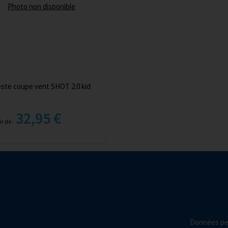
Photo non disponible
ste coupe vent SHOT 2.0 kid
32,95 €
ir de :
Données pe