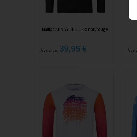
Maillot KENNY ELITE kid noir/rouge
39,95 €
À partir de :
À part