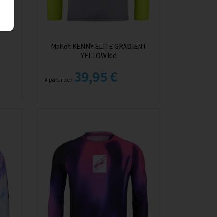
Maillot KENNY ELITE GRADIENT
YELLOW kid
39,95 €
À partir de :