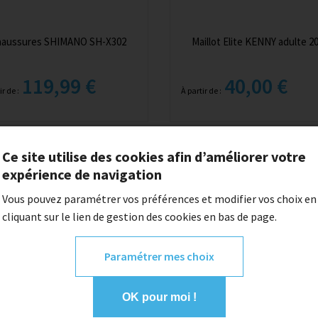
aussures SHIMANO SH-X302
Maillot Elite KENNY adulte 2
119,99 €
40,00 €
ir de :
À partir de :
Ce site utilise des cookies afin d’améliorer votre
expérience de navigation
Vous pouvez paramétrer vos préférences et modifier vos choix en
cliquant sur le lien de gestion des cookies en bas de page.
Paramétrer mes choix
Photo non disponible
OK pour moi !