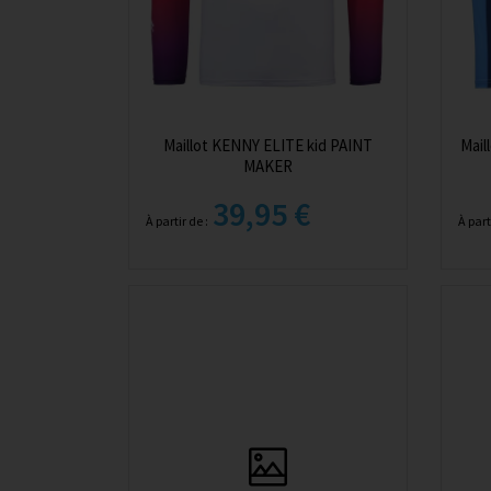
Maillot KENNY ELITE kid PAINT
Mai
MAKER
39,95 €
À partir de :
À part