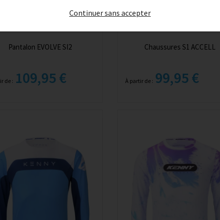
Continuer sans accepter
Pantalon EVOLVE SI2
Chaussures S1 ACCELL
109,95 €
99,95 €
ir de :
À partir de :