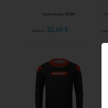
Veste de pluie KENNY
Ch
32,00 €
À partir de :
À part