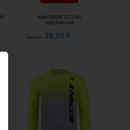
021
Maillot KENNY ELITE kid
rouge/blanc/noir
39,95 €
À partir de :