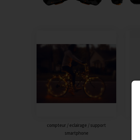
compteur / eclairage / support
smartphone