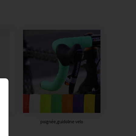
poignée,guidoline velo