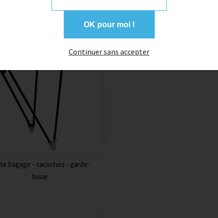
OK pour moi !
Continuer sans accepter
te bagage - sacoches - garde-
boue