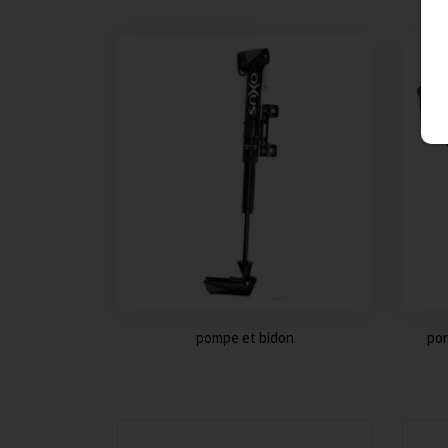
pompe et bidon
por