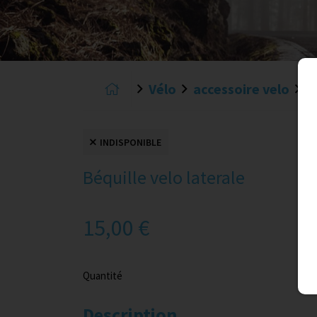
Vélo
accessoire velo
B
INDISPONIBLE
Béquille velo laterale
15,00 €
Quantité
Description