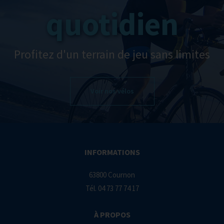
quotidien
Profitez d'un terrain de jeu sans limites
Voir nos vélos
INFORMATIONS
63800 Cournon
Tél.
04 73 77 74 17
À PROPOS