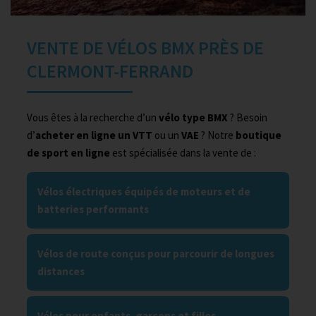
VENTE DE VÉLOS BMX PRÈS DE
CLERMONT-FERRAND
Vous êtes à la recherche d’un
vélo type BMX
? Besoin
d’
acheter en ligne un VTT
ou un
VAE
? Notre
boutique
de sport en ligne
est spécialisée dans la vente de :
Vélos électriques équipés de moteurs et de
batteries performants
Vélos de route conçus pour parcourir de longues
distances
Vélos pour enfants, garçons et filles