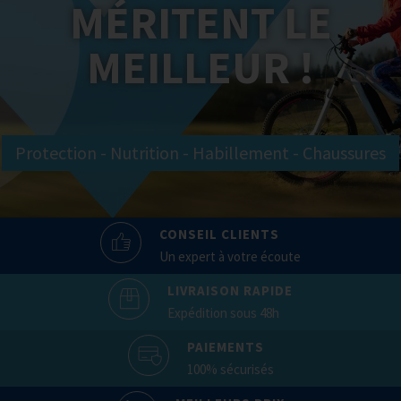
MÉRITENT LE
MEILLEUR !
Protection - Nutrition - Habillement - Chaussures
CONSEIL CLIENTS
Un expert à votre écoute
LIVRAISON RAPIDE
Expédition sous 48h
PAIEMENTS
100% sécurisés