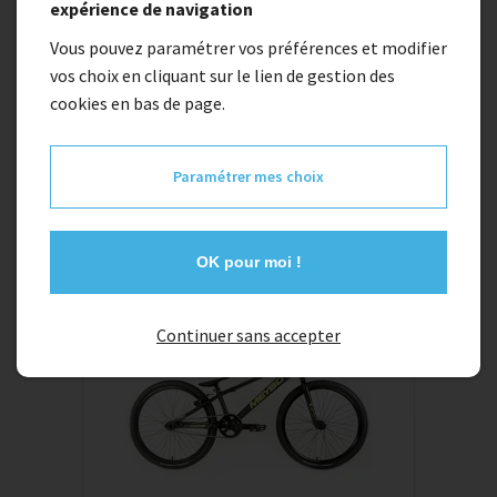
expérience de navigation
Vous pouvez paramétrer vos préférences et modifier
vos choix en cliquant sur le lien de gestion des
cookies en bas de page.
BMX MEYBO
BMX MEYBO
Paramétrer mes choix
OK pour moi !
PROMOTION
Continuer sans accepter