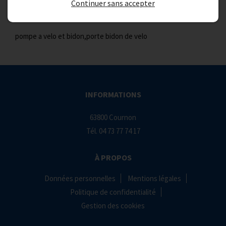
Continuer sans accepter
pompe et bidon
pompe a velo et bidon,porte bidon de velo
INFORMATIONS
63800 Cournon
Tél.
04 73 77 74 17
À PROPOS
Données personnelles
Mentions légales
Politique de confidentialité
Gestion des cookies