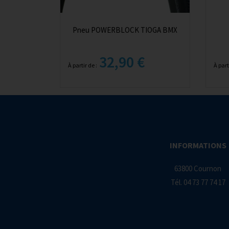
Pneu POWERBLOCK TIOGA BMX
32,90 €
À partir de :
À part
INFORMATIONS
63800 Cournon
Tél.
04 73 77 74 17