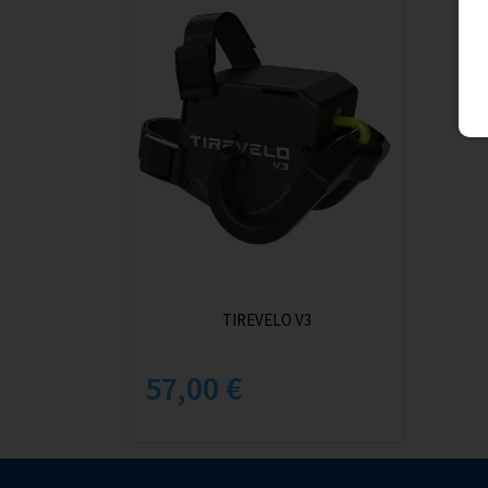
TIREVELO V3
57,00 €