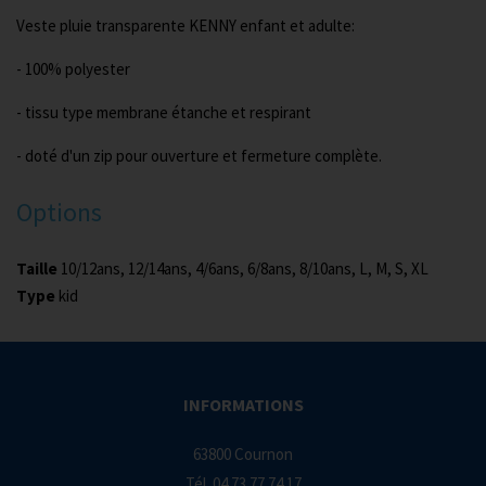
Veste pluie transparente KENNY enfant et adulte:
- 100% polyester
- tissu type membrane étanche et respirant
- doté d'un zip pour ouverture et fermeture complète.
Options
Taille
10/12ans, 12/14ans, 4/6ans, 6/8ans, 8/10ans, L, M, S, XL
Type
kid
INFORMATIONS
63800 Cournon
Tél.
04 73 77 74 17