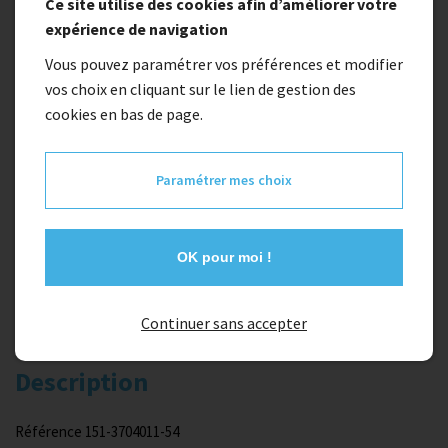
Ce site utilise des cookies afin d’améliorer votre
expérience de navigation
Indisponible
Vous pouvez paramétrer vos préférences et modifier
vos choix en cliquant sur le lien de gestion des
Veste de pluie KENNY
cookies en bas de page.
Taille
Paramétrer mes choix
S
OK pour moi !
Type
kid
Continuer sans accepter
Description
Référence 151-3704011-54