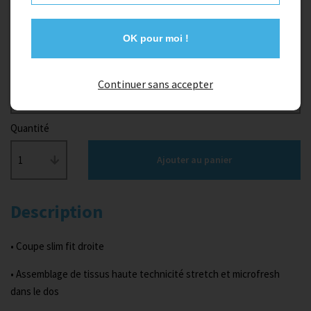
45,00 €
OK pour moi !
Taille
Continuer sans accepter
XXXS
Quantité
1
Ajouter au panier
Description
• Coupe slim fit droite
• Assemblage de tissus haute technicité stretch et microfresh
dans le dos