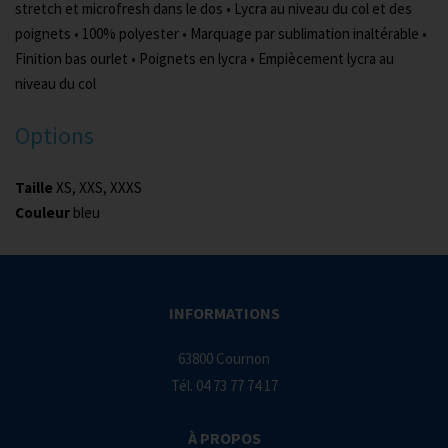
stretch et microfresh dans le dos • Lycra au niveau du col et des
poignets • 100% polyester • Marquage par sublimation inaltérable •
Finition bas ourlet • Poignets en lycra • Empiècement lycra au
niveau du col
Options
Taille
XS, XXS, XXXS
Couleur
bleu
INFORMATIONS
63800 Cournon
Tél.
04 73 77 74 17
À PROPOS