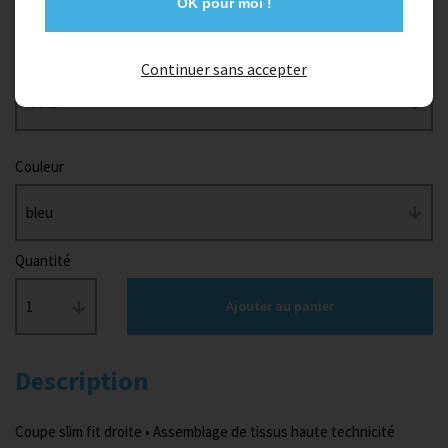
OK pour moi !
Taille
Continuer sans accepter
XXXS
Couleur
bleu
Quantité
1
Ajouter au panier
Description
Coupe slim fit droite • Assemblage de tissus haute technicité