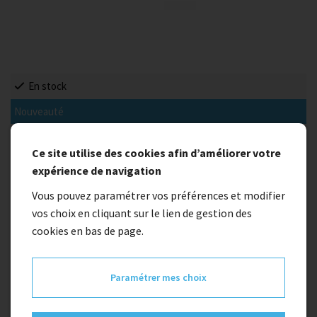
En stock
Nouveauté
Power pack 500 frame BBS275
Ce site utilise des cookies afin d’améliorer votre
expérience de navigation
621,01 €
Vous pouvez paramétrer vos préférences et modifier
vos choix en cliquant sur le lien de gestion des
cookies en bas de page.
Quantité
Paramétrer mes choix
1
Ajouter au panier