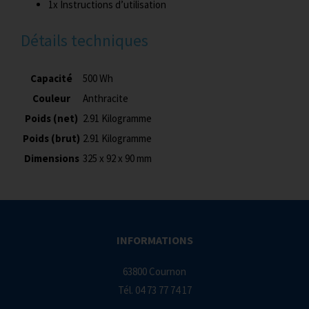
1x Instructions d’utilisation
Détails techniques
Capacité
500 Wh
Couleur
Anthracite
Poids (net)
2.91 Kilogramme
Poids (brut)
2.91 Kilogramme
Dimensions
325 x 92 x 90 mm
INFORMATIONS
63800 Cournon
Tél.
04 73 77 74 17