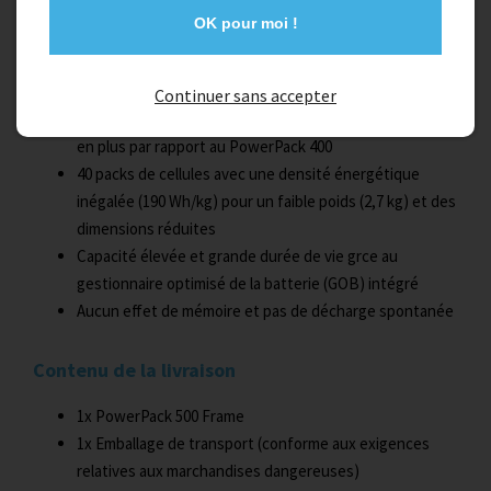
Description
OK pour moi !
Référence 0275007530
Continuer sans accepter
25% d'autonomie en plus pour seulement 4% de poids
en plus par rapport au PowerPack 400
40 packs de cellules avec une densité énergétique
inégalée (190 Wh/kg) pour un faible poids (2,7 kg) et des
dimensions réduites
Capacité élevée et grande durée de vie grce au
gestionnaire optimisé de la batterie (GOB) intégré
Aucun effet de mémoire et pas de décharge spontanée
Contenu de la livraison
1x PowerPack 500 Frame
1x Emballage de transport (conforme aux exigences
relatives aux marchandises dangereuses)