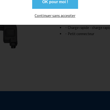
OK pour moi !
Taille compacte et poids léger
・Rechargement sans enlever 
Continuer sans accepter
・Charge avec batterie direc
・Charge rapide - charge rapid
・Petit connecteur