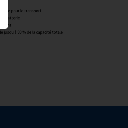
 facile pour le transport
la batterie
tement
e jusqu'à 80 % de la capacité totale