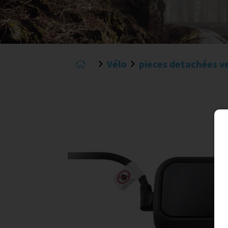
Vélo
pieces detachées v