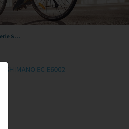
Chargeur de batterie SHIMANO EC-E6002
rie SHIMANO EC-E6002