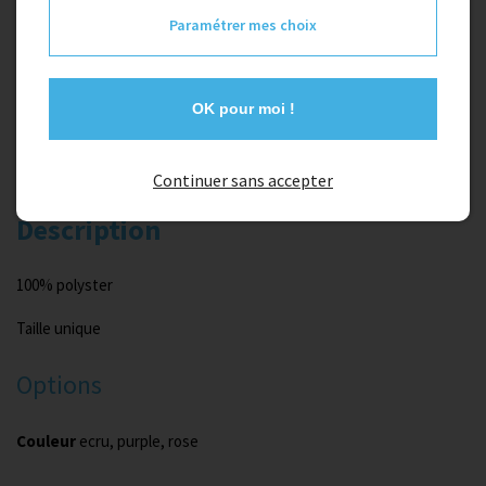
16,00 €
Paramétrer mes choix
Couleur
OK pour moi !
rose
Continuer sans accepter
Description
100% polyster
Taille unique
Options
Couleur
ecru, purple, rose