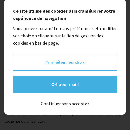
Bandeau oxitis
Ce site utilise des cookies afin d’améliorer votre
expérience de navigation
12,00 €
Vous pouvez paramétrer vos préférences et modifier
vos choix en cliquant sur le lien de gestion des
cookies en bas de page.
Couleur
orange
Paramétrer mes choix
Description
OK pour moi !
Détails
Continuer sans accepter
Le bandeau multifonctions Oxsitis® peut se porter comme un tour de cou, un
cache-nez ou un bandeau.