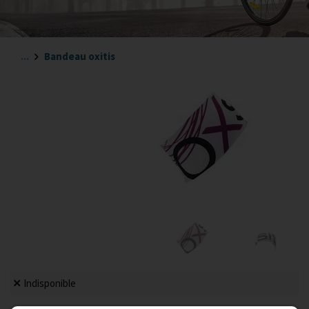
...
Bandeau oxitis
Indisponible