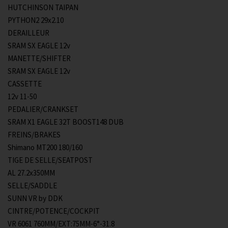
HUTCHINSON TAIPAN
PYTHON2 29x2.10
DERAILLEUR
SRAM SX EAGLE 12v
MANETTE/SHIFTER
SRAM SX EAGLE 12v
CASSETTE
12v 11-50
PEDALIER/CRANKSET
SRAM X1 EAGLE 32T BOOST148 DUB
FREINS/BRAKES
Shimano MT200 180/160
TIGE DE SELLE/SEATPOST
AL 27.2x350MM
SELLE/SADDLE
SUNN VR by DDK
CINTRE/POTENCE/COCKPIT
VR 6061 760MM/EXT:75MM-6°-31.8