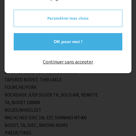
Quantité
Paramétrer mes choix
1
Ajouter au panier
OK pour moi !
Description
Continuer sans accepter
CADRE/FRAME
EXACT 29 EDGE TUBING, DISC BRAKE
TAPERED BOOST, THRU AXLE
FOURCHE/FORK
ROCKSHOX JUDY SILVER TK, SOLO AIR, REMOTE
TA, BOOST 100MM
ROUES/WHEELSET
MACH1 NEO DISC 19c 32T, SHIMANO MT400
BOOST, TA, DISC, RAYONS NOIRS
PNEUS/TIRES