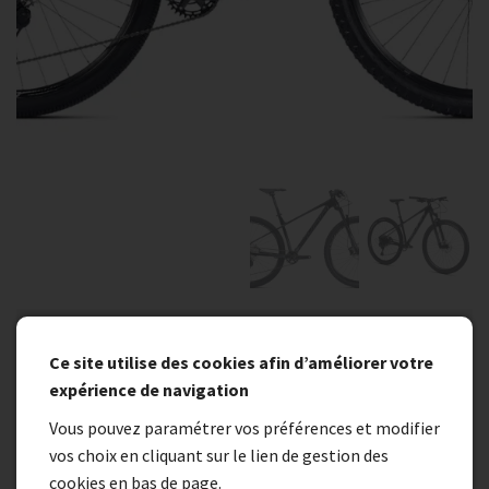
En stock
Ce site utilise des cookies afin d’améliorer votre
VTT SUNN EXACT S2 TM
expérience de navigation
Vous pouvez paramétrer vos préférences et modifier
1 015,00 €
vos choix en cliquant sur le lien de gestion des
cookies en bas de page.