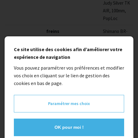
Judy Silver TK
AIR, 100mm,
PopLoc
freins
Shimano BR-
MT200/UR300,
Hydr, Disc
Ce site utilise des cookies afin d’améliorer votre
Brake, PM/FM
expérience de navigation
(160/180)
Vous pouvez paramétrer vos préférences et modifier
dérailleur arrière
Sram SX
vos choix en cliquant sur le lien de gestion des
Eagle™, 12-
cookies en bas de page.
Speed
Commandes
Sram SX
Paramétrer mes choix
Eagle™
Trigger
OK pour moi !
Boîtier de pédalier
Sram Power