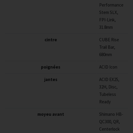
Performance
Stem SLX,
FPI-Link,
31.8mm
cintre
CUBE Rise
Trail Bar,
680mm
poignées
ACID Icon
jantes
ACID EX25,
32H, Disc,
Tubeless
Ready
moyeu avant
Shimano HB-
QC300, QR,
Centerlock