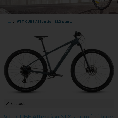
...
VTT CUBE Attention SLX storm´n´blue T M (162-178)
En stock
VTT CUBE Attention SLX storm´n´blue