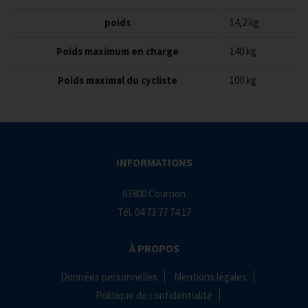
poids
14,2 kg
Poids maximum en charge
140 kg
Poids maximal du cycliste
100 kg
INFORMATIONS
63800 Cournon
Tél.
04 73 77 74 17
À PROPOS
Données personnelles
Mentions légales
Politique de confidentialité