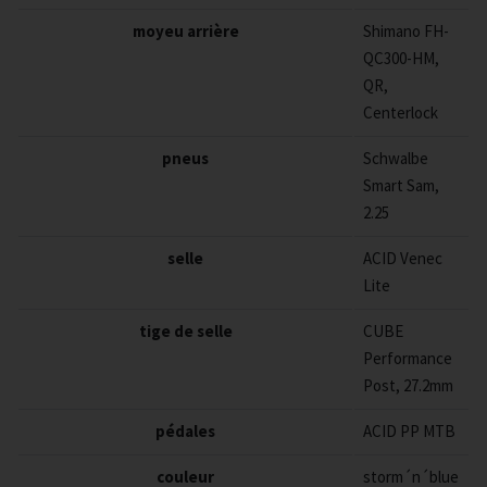
moyeu arrière
Shimano FH-
QC300-HM,
QR,
Centerlock
pneus
Schwalbe
Smart Sam,
2.25
selle
ACID Venec
Lite
tige de selle
CUBE
Performance
Post, 27.2mm
pédales
ACID PP MTB
couleur
storm´n´blue