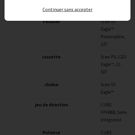
Spline, 73mm
BSA
Continuer sans accepter
Pédalier
Sram SX
Eagle™
Powerspline,
32T
cassette
Sram PG-1210
Eagle™, 11-
50T
chaîne
Sram SX
Eagle™
jeu de direction
CUBE
FPH868, Semi-
Integrated
Potence
CUBE