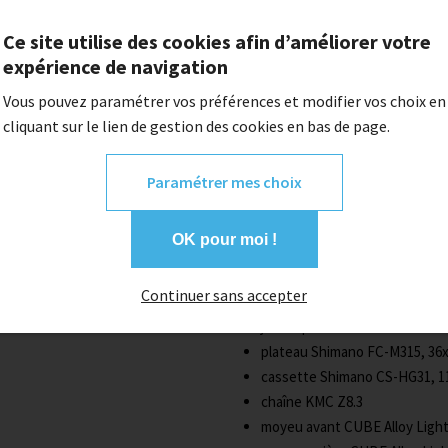
Ce site utilise des cookies afin d’améliorer votre
Description
expérience de navigation
Vous pouvez paramétrer vos préférences et modifier vos choix en
cadre
Aluminium Lite, AMF, Do
cliquant sur le lien de gestion des cookies en bas de page.
Tapered Head Tube, Flat Mou
Mount
taille
Size Split: 29: M (18")
Paramétrer mes choix
fourche
SR Suntour XCT, 100
frein
Tektro HD-M275 / TKD-15
OK pour moi !
dérailleur arrière
Shimano RD-
dérailleur avant
Shimano FD-M
Continuer sans accepter
leviers
Shimano SL-M315, Rapi
jeu de pédalier
Feimin FP-B9
plateau
Shimano FC-M315, 36
cassette
Shimano CS-HG31, 1
chaîne
KMC Z8.3
moyeu avant
CUBE Alloy Light