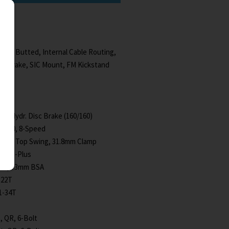
uble Butted, Internal Cable Routing,
nt Brake, SIC Mount, FM Kickstand
mm
0, Hydr. Disc Brake (160/160)
M360, 8-Speed
315, Top Swing, 31.8mm Clamp
dfire-Plus
02N, 73mm BSA
x22T
1-34T
, QR, 6-Bolt