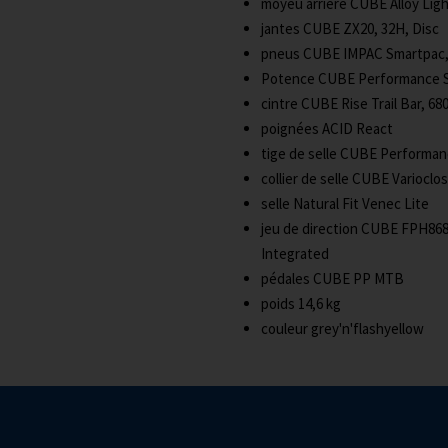
moyeu arrière
CUBE Alloy Ligh
jantes
CUBE ZX20, 32H, Disc
pneus
CUBE IMPAC Smartpac,
Potence
CUBE Performance S
cintre
CUBE Rise Trail Bar, 6
poignées
ACID React
tige de selle
CUBE Performanc
collier de selle
CUBE Varioclos
selle
Natural Fit Venec Lite
jeu de direction
CUBE FPH868, 
Integrated
pédales
CUBE PP MTB
poids
14,6 kg
couleur
grey'n'flashyellow