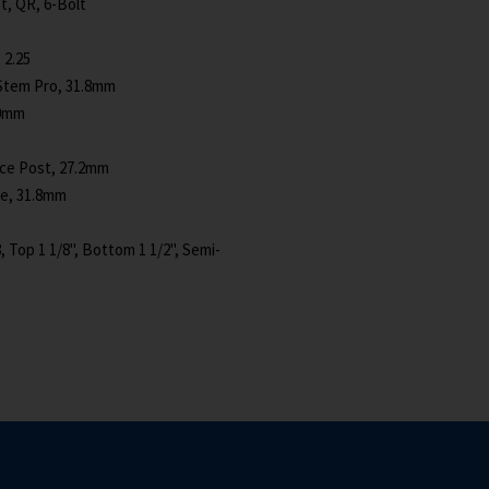
t, QR, 6-Bolt
 2.25
tem Pro, 31.8mm
80mm
e Post, 27.2mm
e, 31.8mm
Top 1 1/8", Bottom 1 1/2", Semi-