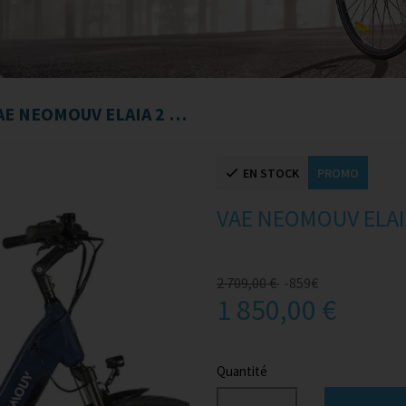
VAE NEOMOUV ELAIA 2 28' T48
EN STOCK
PROMO
VAE NEOMOUV ELAIA
2 709,00 €
-859€
1 850,00 €
Quantité