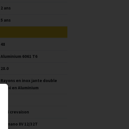
2 ans
5 ans
48
Aluminium 6061 T6
28.0
Rayons en inox jante double
paroi en Aluminium
120
Anti crevaison
Shimano 8V 12/32T