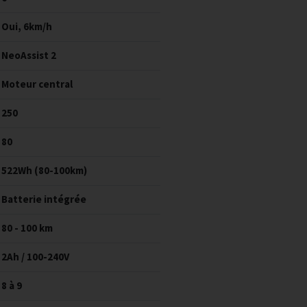
Oui, 6km/h
NeoAssist 2
Moteur central
250
80
522Wh (80-100km)
Batterie intégrée
80 - 100 km
2Ah / 100-240V
8 à 9