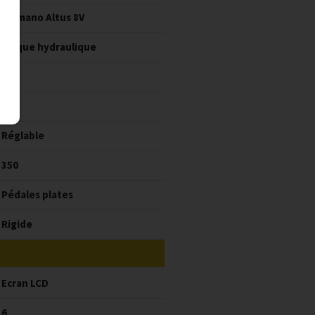
Shimano Altus 8V
Disque hydraulique
160
620
Réglable
350
Pédales plates
Rigide
Ecran LCD
6