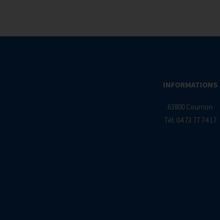
INFORMATIONS
63800 Cournon
Tél.
04 73 77 74 17