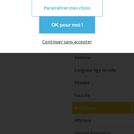
Dérailleur
Paramétrer mes choix
Freins
OK pour moi !
Diamètre du disque
Continuer sans accepter
Largeur cintre
Potence
Longueur tige de selle
Pédales
Fourche
Électrique
Afficheur
Gestion assistance