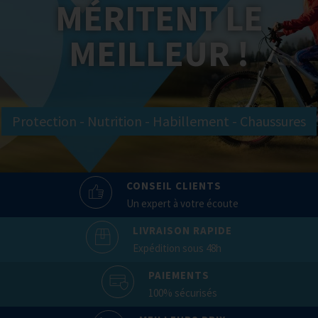
MÉRITENT LE
MEILLEUR !
Protection - Nutrition - Habillement - Chaussures
CONSEIL CLIENTS
Un expert à votre écoute
LIVRAISON RAPIDE
Expédition sous 48h
PAIEMENTS
100% sécurisés