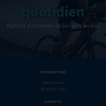
quotidien
Profitez d'un terrain de jeu sans limites
Voir nos vélos
INFORMATIONS
63800 Cournon
Tél.
04 73 77 74 17
À PROPOS