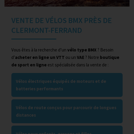
VENTE DE VÉLOS BMX PRÈS DE
CLERMONT-FERRAND
Vous êtes à la recherche d’un
vélo type BMX
? Besoin
d’
acheter en ligne un VTT
ou un
VAE
? Notre
boutique
de sport en ligne
est spécialisée dans la vente de :
Vélos électriques équipés de moteurs et de
batteries performants
Vélos de route conçus pour parcourir de longues
distances
Vélos pour enfants, garçons et filles