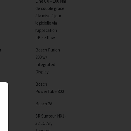
Line CX – 100 Nm
de couple grâce
à la mise à jour
logicielle via
l'application
eBike flow.
e
Bosch Purion
200 w/
Integrated
Display
Bosch
PowerTube 800
Bosch 2A
due
SR Suntour NX1-
32 LO Air,
Tapered,