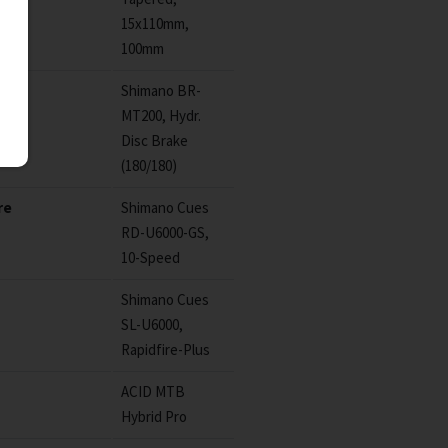
15x110mm,
100mm
Shimano BR-
MT200, Hydr.
Disc Brake
(180/180)
re
Shimano Cues
RD-U6000-GS,
10-Speed
Shimano Cues
SL-U6000,
Rapidfire-Plus
ACID MTB
Hybrid Pro