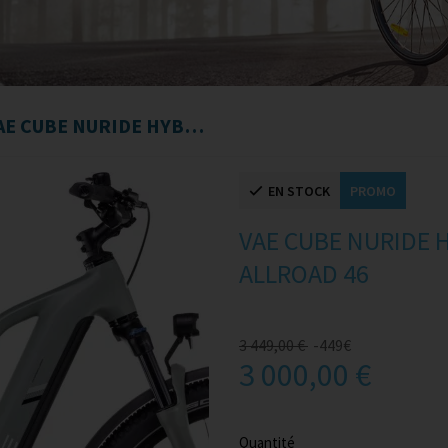
VAE CUBE NURIDE HYBRID PRO 800 ALLROAD 46
EN STOCK
PROMO
VAE CUBE NURIDE 
ALLROAD 46
3 449,00 €
-449€
3 000,00 €
Quantité