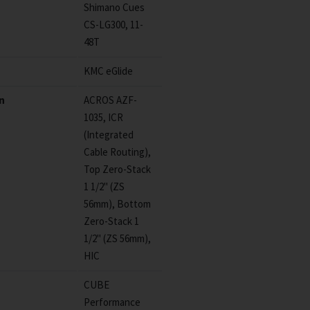
Shimano Cues
CS-LG300, 11-
48T
KMC eGlide
on
ACROS AZF-
1035, ICR
(Integrated
Cable Routing),
Top Zero-Stack
1 1/2" (ZS
56mm), Bottom
Zero-Stack 1
1/2" (ZS 56mm),
HIC
CUBE
Performance