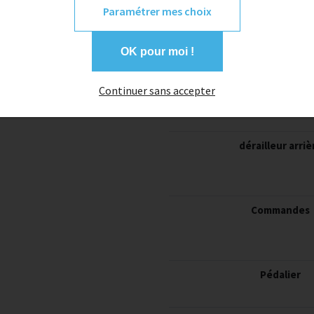
Paramétrer mes choix
OK pour moi !
freins
Continuer sans accepter
dérailleur arriè
Commandes
Pédalier