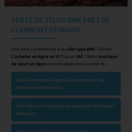
VENTE DE VÉLOS BMX PRÈS DE
CLERMONT-FERRAND
Vous êtes à la recherche d’un
vélo type BMX
? Besoin
d’
acheter en ligne un VTT
ou un
VAE
? Notre
boutique
de sport en ligne
est spécialisée dans la vente de :
Vélos électriques équipés de moteurs et de
batteries performants
Vélos de route conçus pour parcourir de longues
distances
Vélos pour enfants, garçons et filles