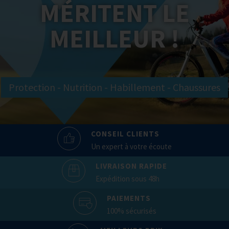
MÉRITENT LE
MEILLEUR !
Protection - Nutrition - Habillement - Chaussures
CONSEIL CLIENTS
Un expert à votre écoute
LIVRAISON RAPIDE
Expédition sous 48h
PAIEMENTS
100% sécurisés