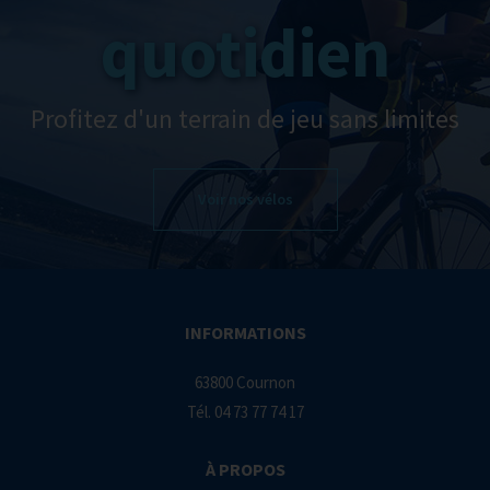
quotidien
Profitez d'un terrain de jeu sans limites
Voir nos vélos
INFORMATIONS
63800 Cournon
Tél.
04 73 77 74 17
À PROPOS