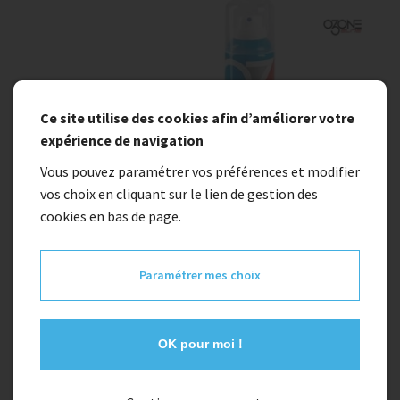
Ce site utilise des cookies afin d’améliorer votre
expérience de navigation
Vous pouvez paramétrer vos préférences et modifier
vos choix en cliquant sur le lien de gestion des
cookies en bas de page.
En stock
mousse epilatoire ozone
Paramétrer mes choix
12,00 €
OK pour moi !
Quantité