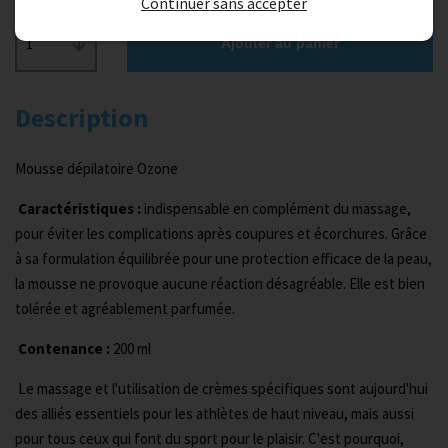
Continuer sans accepter
1
Ajouter au panier
Description
Mousse dépilatoire Ozone
Caractéristiques :
indispensable en complément du massage,
pour éviter les complications après coupures et écorchures. Grâce
à sa formulation équilibrée pour une protection efficace de la peau,
la mousse ne provoque aucune réaction désagréable. Elle est bien
tolérée et agréablement parfumée.
Contenance :
200 ml
Le massage et l'utilisation de crèmes spécifiques sont aujourd'hui
des alliés essentiels pour les athlètes de haut niveau, mais aussi
pour tous ceux qui font du sport pour le plaisir. C'est pourquoi,