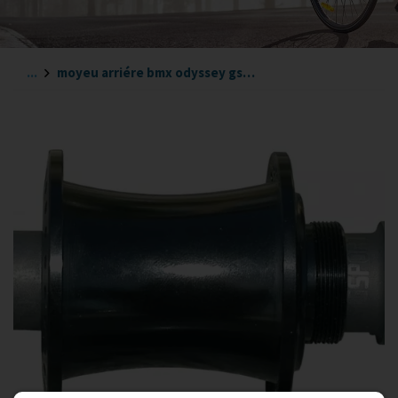
...
moyeu arriére bmx odyssey gsport