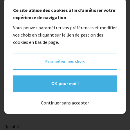
Ce site utilise des cookies afin d’améliorer votre
expérience de navigation
Vous pouvez paramétrer vos préférences et modifier
vos choix en cliquant sur le lien de gestion des
cookies en bas de page.
Indisponible
Paramétrer mes choix
Promo
moyeu arriére bmx odyssey gsport
OK pour moi !
99,90 €
-50%
Continuer sans accepter
49,95 €
Quantité