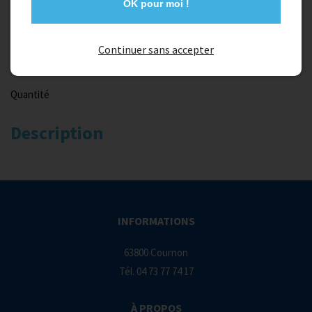
OK pour moi !
45,00 €
Continuer sans accepter
Quantité
Description
INFORMATIONS
63800 Cournon
Tél.
04 73 77 74 17
À PROPOS