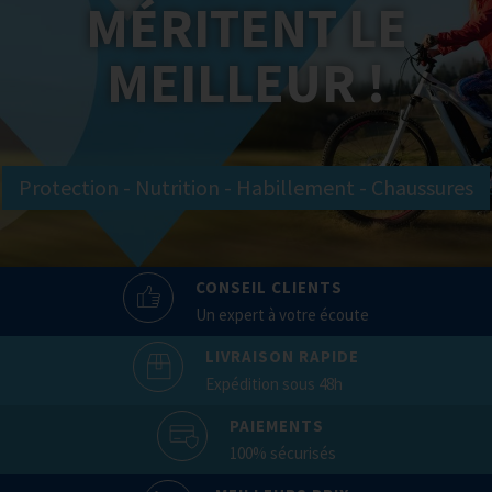
MÉRITENT LE
MEILLEUR !
Protection - Nutrition - Habillement - Chaussures
CONSEIL CLIENTS
Un expert à votre écoute
LIVRAISON RAPIDE
Expédition sous 48h
PAIEMENTS
100% sécurisés