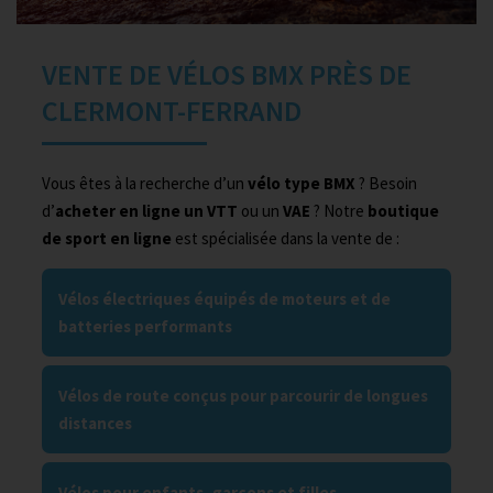
VENTE DE VÉLOS BMX PRÈS DE
CLERMONT-FERRAND
Vous êtes à la recherche d’un
vélo type BMX
? Besoin
d’
acheter en ligne un VTT
ou un
VAE
? Notre
boutique
de sport en ligne
est spécialisée dans la vente de :
Vélos électriques équipés de moteurs et de
batteries performants
Vélos de route conçus pour parcourir de longues
distances
Vélos pour enfants, garçons et filles