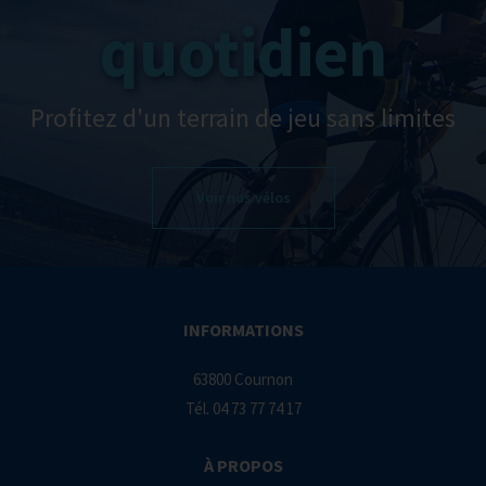
quotidien
Profitez d'un terrain de jeu sans limites
Voir nos vélos
INFORMATIONS
63800 Cournon
Tél.
04 73 77 74 17
À PROPOS