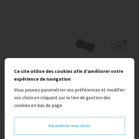
En stock
Ce site utilise des cookies afin d’améliorer votre
expérience de navigation
Boitier de pedalier BLACKBEARING
Vous pouvez paramétrer vos préférences et modifier
vos choix en cliquant sur le lien de gestion des
66,00 €
cookies en bas de page.
Paramétrer mes choix
Quantité