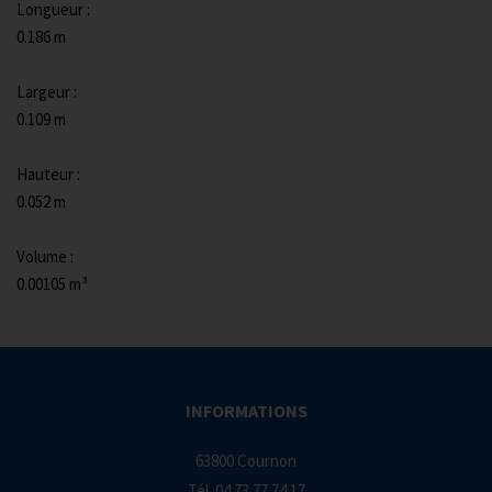
Longueur :
0.186 m
Largeur :
0.109 m
Hauteur :
0.052 m
Volume :
0.00105 m³
INFORMATIONS
63800 Cournon
Tél.
04 73 77 74 17