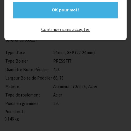
1
Ajouter au panier
OK pour moi !
Description
Continuer sans accepter
Référence 533117
Type d'axe
24 mm, GXP (22-24 mm)
Type Boitier
PRESSFIT
Diamètre Boite Pédalier
42.0
Largeur Boite de Pédalier
68, 73
Matière
Aluminium 7075 T6, Acier
Type de roulement
Acier
Poids en grammes
120
Poids brut :
0,146 kg