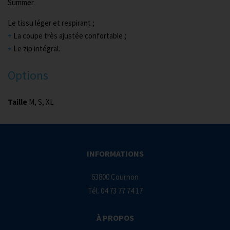
Summer.
Le tissu léger et respirant ;
+
La coupe très ajustée confortable ;
+
Le zip intégral.
Options
Taille
M, S, XL
INFORMATIONS
63800 Cournon
Tél.
04 73 77 74 17
À PROPOS