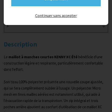
Taille
Continuer sans accepter
S
Description
Le
maillot à manches courtes KENNY XC Été
bénéficie d'une
construction légère et respirante, particulièrement confortable
dans l'effort.
Son tissu 100% polyester présente une nouvelle coupe ajustée,
qui se fera complètement oublier à l'usage. Un polyester Micro
mesh en fines mailles aérées est notamment utilisé, qui aide à
l'évacuation rapide de la transpiration. Un zip intégral et trois
poches arrière ajoutent au confort d'utilisation de ce maillot XC