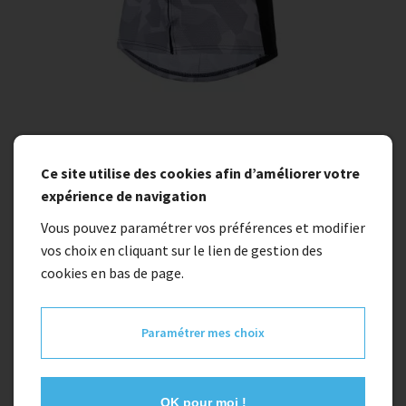
Ce site utilise des cookies afin d’améliorer votre
expérience de navigation
Vous pouvez paramétrer vos préférences et modifier
vos choix en cliquant sur le lien de gestion des
cookies en bas de page.
Indisponible
Maillot KENNY XC ETE
Paramétrer mes choix
55,00 €
OK pour moi !