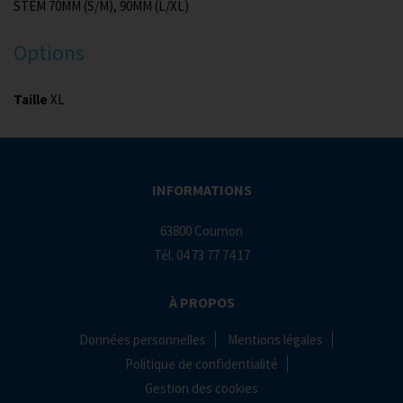
STEM 70MM (S/M), 90MM (L/XL)
Options
Taille
XL
INFORMATIONS
63800 Cournon
Tél.
04 73 77 74 17
À PROPOS
Données personnelles
Mentions légales
Politique de confidentialité
Gestion des cookies