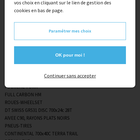
vos choix en cliquant sur le lien de gestion des
cookies en bas de page.
Taille
Paramétrer mes choix
XL
Description
OK pour moi !
CADRE/FRAME
Continuer sans accepter
ALLOY 6061 EDGE TUBING
FOURCHE-FORK
FULL CARBON HM
ROUES-WHEELSET
DT SWISS GR531 DISC 700x24c 28T
AIVEE C90, RAYONS PLATS NOIRS
PNEUS-TIRES
CONTINENTAL 700x40C TERRA TRAIL