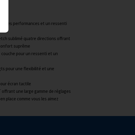
our des performances et un ressenti
tch sublimé quatre directions offrant
n confort suprême
 couche pour un ressenti et un
s pour une flexibilité et une
ur écran tactile
 offrant une large gamme de réglages
n en place comme vous les aimez