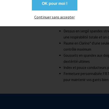
OK pour moi !
Référence GAFS1630
Continuer sans accepter
Design minimaliste et léger p
maximaux
Dessus en sergé spandex stre
une respirabilité totale et u
Paume en Clarino* d'une seule
contrôle maximum
Goussets en spandex aux doigt
dextérité ultimes
Index et pouce conducteurs po
Fermeture personnalisée FIST
pour maintenir vos gants bie