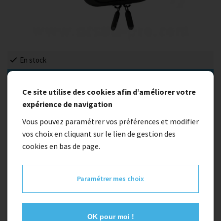
En stock
Nouveauté
Ce site utilise des cookies afin d’améliorer votre
Support de telephone avec coque
expérience de navigation
systéme quick lock
Vous pouvez paramétrer vos préférences et modifier
vos choix en cliquant sur le lien de gestion des
cookies en bas de page.
30,00 €
Paramétrer mes choix
Quantité
1
Ajouter au panier
OK pour moi !