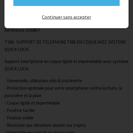
Description
Continuer sans accepter
Référence v150857
T'NB- SUPPORT DE TELEPHONE TNB EN COQUE AVEC SYSTEME
QUICK LOCK
Support smartphone en coque rigide et imperméable avec système
QUICK LOCK
- Universelle, utilisation vélo & trottinette
- Protection optimale pour votre smartphone contre la chute, la
poussière et la pluie
- Coque rigide et imperméable
- Fenêtre tactile
- Fixation solide
- Résistant aux vibrations durant vos trajets
- Orientable en portrait et en paysage