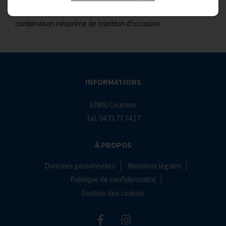
combinaison néoprène de triathlon d'occasion
INFORMATIONS
63800 Cournon
Tél.
04 73 77 74 17
À PROPOS
Données personnelles
Mentions légales
Politique de confidentialité
Gestion des cookies