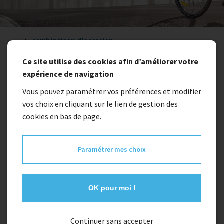
...
combinaison d'occasion
Ce site utilise des cookies afin d’améliorer votre
expérience de navigation
combinaison d'occasion
Vous pouvez paramétrer vos préférences et modifier
vos choix en cliquant sur le lien de gestion des
cookies en bas de page.
Paramétrer mes choix
OK pour moi !
combinaison d'occasion
Continuer sans accepter