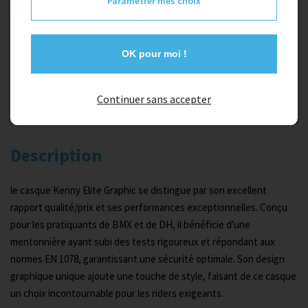
Paramétrer mes choix
XXS
OK pour moi !
Couleur
Continuer sans accepter
rouge
Description
le casque Kenny Elite Graphic se distingue par son excellent
rapport qualité/prix et ses performances exceptionnelles. Conçu
pour les pratiquants de BMX et de DH, il bénéficie d'une
mentonnière ayant subi des tests rigoureux et répondant aux
normes EN 1078, garantissant une sécurité optimale. Son design
graphique unique ajoute une touche de style, faisant de ce casque
un choix incontournable pour les riders exigeants.