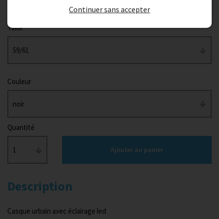
Continuer sans accepter
Taille
59/61
Couleur
noir
Quantité
1
Ajouter au panier
Description
Casque urbain avec éclairage led