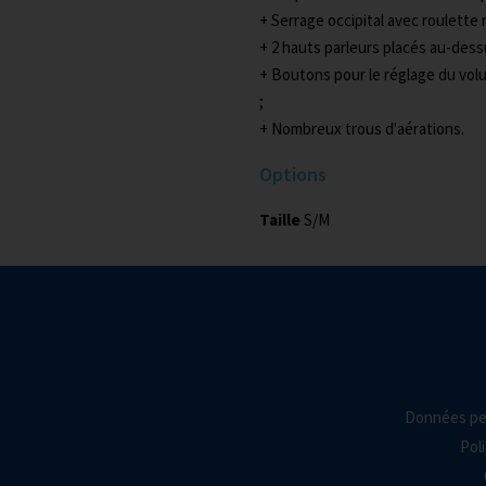
+
Serrage occipital avec roulette 
+
2 hauts parleurs placés au-dessu
+
Boutons pour le réglage du vol
;
+
Nombreux trous d'aérations.
Options
Taille
S/M
Données pe
Poli