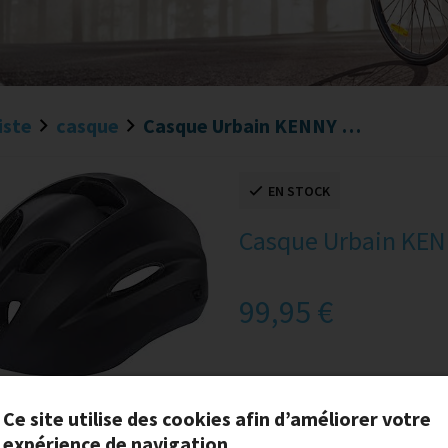
iste
casque
Casque Urbain KENNY KONNECT Noir
EN STOCK
Casque Urbain KE
99,95 €
Taille
Ce site utilise des cookies afin d’améliorer votre
S/M
expérience de navigation