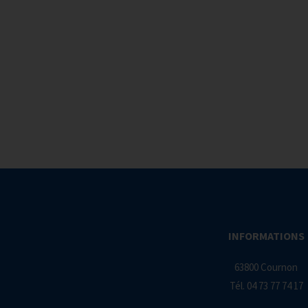
INFORMATIONS
63800 Cournon
Tél.
04 73 77 74 17