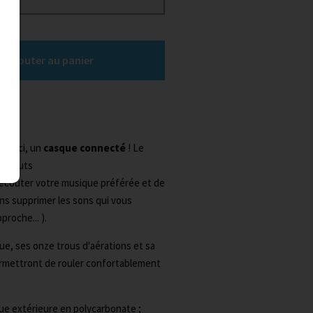
Ajouter au panier
se ici, un
casque connecté
! Le
ts hauts
'écouter votre musique préférée et de
ans supprimer les sons qui vous
proche... ).
ue, ses onze trous d'aérations et sa
ermettront de rouler confortablement
ue extérieure en polycarbonate ;