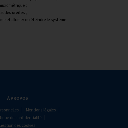
micrométrique ;
s des oreilles ;
ume et allumer ou éteindre le système
À PROPOS
rsonnelles
Mentions légales
tique de confidentialité
Gestion des cookies