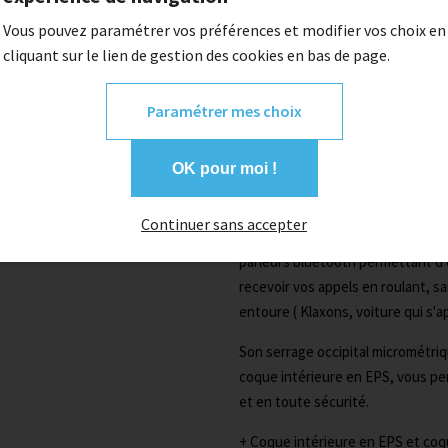
Vous pouvez paramétrer vos préférences et modifier vos choix en
Quantité
cliquant sur le lien de gestion des cookies en bas de page.
1
Paramétrer mes choix
Description
OK pour moi !
La marque française
KENNY
propo
Continuer sans accepter
modèle
Konnect
intègre de peti
parleurs bluetooth permettant d
recevoir vos appels en roulant, s
entoure ( Klaxons, voiture qui s'ap
Son serrage occipital micrométriq
coque intérieure en EPS, vous p
et en toute sécurité.
+
Coque intérieure en EPS et coq