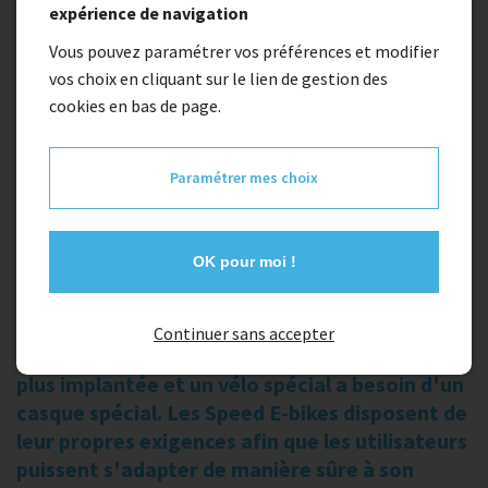
expérience de navigation
Vous pouvez paramétrer vos préférences et modifier
Taille
vos choix en cliquant sur le lien de gestion des
cookies en bas de page.
M
Quantité
Paramétrer mes choix
1
Ajouter au panier
OK pour moi !
Description
Continuer sans accepter
La tendance actuelle des E-bikes est de plus en
plus implantée et un vélo spécial a besoin d'un
casque spécial. Les Speed E-bikes disposent de
leur propres exigences afin que les utilisateurs
puissent s'adapter de manière sûre à son