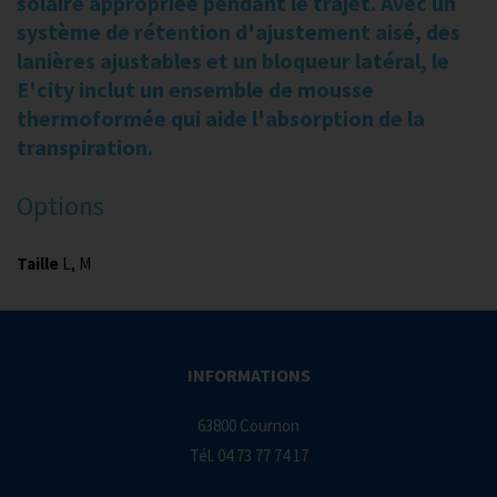
solaire appropriée pendant le trajet. Avec un
système de rétention d'ajustement aisé, des
lanières ajustables et un bloqueur latéral, le
E'city inclut un ensemble de mousse
thermoformée qui aide l'absorption de la
transpiration.
Options
Taille
L, M
INFORMATIONS
63800 Cournon
Tél.
04 73 77 74 17