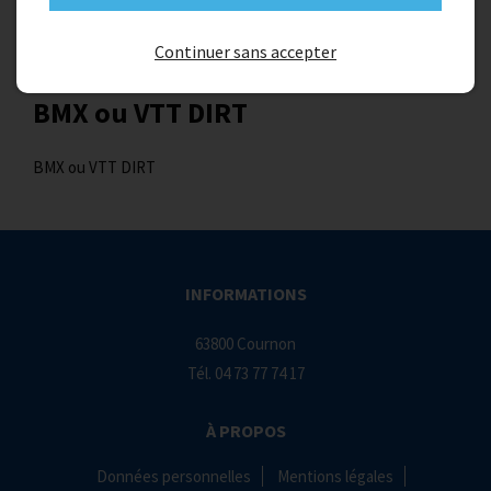
Continuer sans accepter
BMX ou VTT DIRT
BMX ou VTT DIRT
INFORMATIONS
63800 Cournon
Tél.
04 73 77 74 17
À PROPOS
Données personnelles
Mentions légales