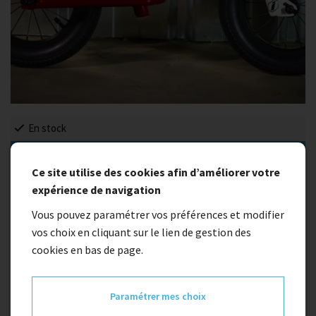
En stock
Promo
Ce site utilise des cookies afin d’améliorer votre
Draisienne INSPYRE ROCKET
expérience de navigation
Vous pouvez paramétrer vos préférences et modifier
vos choix en cliquant sur le lien de gestion des
189,95 €
-20%
cookies en bas de page.
151,96 €
Paramétrer mes choix
Quantité