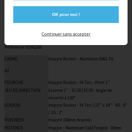
1
Ajouter au panier
OK pour moi !
Description
Continuer sans accepter
Référence VEIN2301
CADRE
Inspyre Rocket - Aluminium 6061-T6
A2
FOURCHE
Inspyre Rocket - Hi-Ten - Pivot 1’’
JEU DE DIRECTION
Externe 1’’ - EC30 | EC30 - Angle de
sécurité à 130°
GUIDON
Inspyre Rocket - Hi Ten 1.15’’ x 18’’ - BS : 6°
/ US : 2°
POIGNEES
Inspyre 100mm Krayton
POTENCE
Inspyre - Aluminium Cold Forged - 30mm