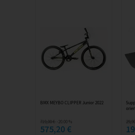
BMX MEYBO CLIPPER Junior 2022
Supp
orie
719,00 €
-20.00 %
29,9
575,20 €
19