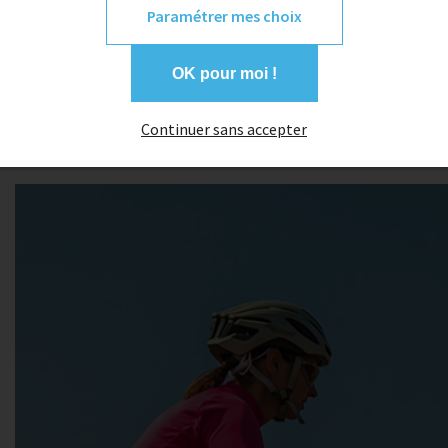
Paramétrer mes choix
5,00 €
-635.00 €
500,00 €
OK pour moi !
Continuer sans accepter
1
2
3
4