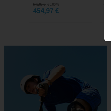
649,95 €
-30.00 %
2 13
454,97 €
1 