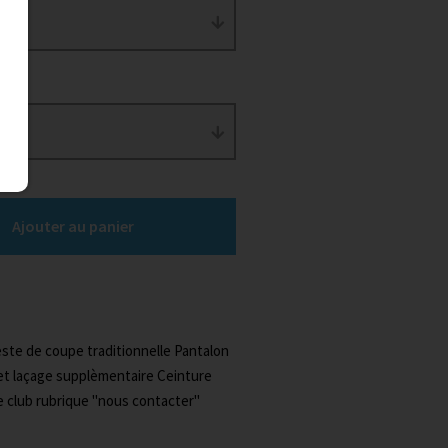
Ajouter au panier
este de coupe traditionnelle Pantalon
 et laçage supplèmentaire Ceinture
club rubrique "nous contacter"