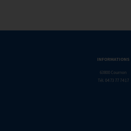
INFORMATIONS
63800 Cournon
Tél.
04 73 77 74 17