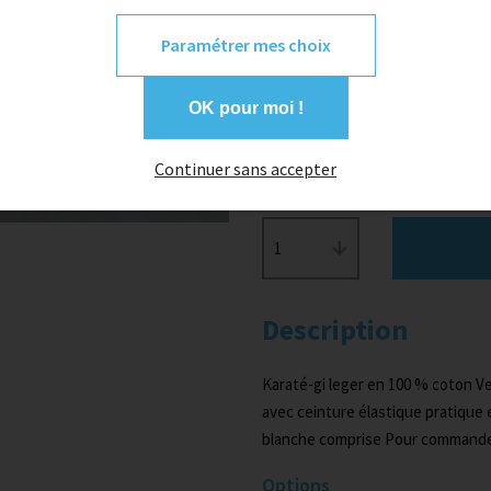
150
Paramétrer mes choix
Couleur
OK pour moi !
blanc
Continuer sans accepter
Quantité
1
Description
Karaté-gi leger en 100 % coton V
avec ceinture élastique pratique
blanche comprise Pour commande 
Options