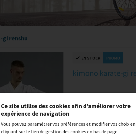
-gi renshu
EN STOCK
PROMO
kimono karate-gi r
23,49 €
-20%
18,79 €
Ce site utilise des cookies afin d’améliorer votre
expérience de navigation
Vous pouvez paramétrer vos préférences et modifier vos choix en
Taille
cliquant sur le lien de gestion des cookies en bas de page.