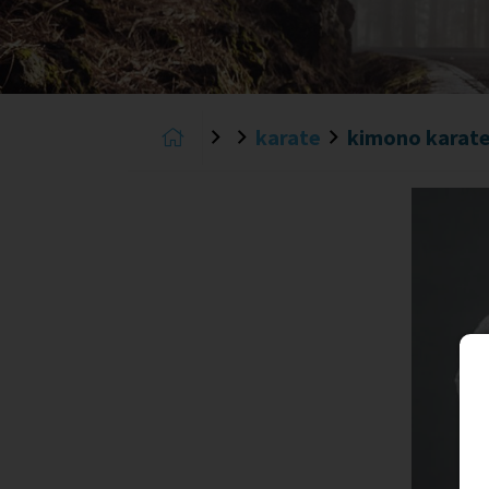
karate
kimono karate